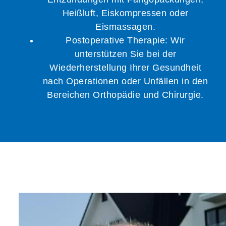
Heißluft, Eiskompressen oder
Eismassagen.
Postoperative Therapie: Wir
unterstützen Sie bei der
Wiederherstellung Ihrer Gesundheit
nach Operationen oder Unfällen in den
Bereichen Orthopädie und Chirurgie.