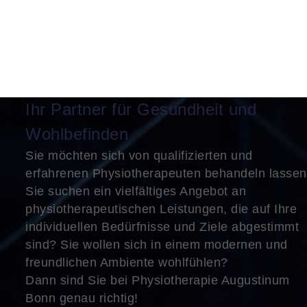
Ihr Partner für Gesundheit und
Wohlbefinden
Sie möchten sich von qualifizierten und
erfahrenen Physiotherapeuten behandeln lasse
Sie suchen ein vielfältiges Angebot an
physiotherapeutischen Leistungen, die auf Ihre
individuellen Bedürfnisse und Ziele abgestimmt
sind? Sie wollen sich in einem modernen und
freundlichen Ambiente wohlfühlen?
Dann sind Sie bei Physiotherapie Augustinum
Bonn genau richtig!